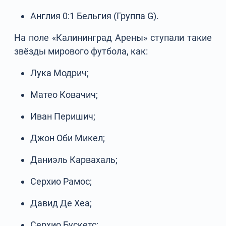
Англия 0:1 Бельгия (Группа G).
На поле «Калининград Арены» ступали такие
звёзды мирового футбола, как:
Лука Модрич;
Матео Ковачич;
Иван Перишич;
Джон Оби Микел;
Даниэль Карвахаль;
Серхио Рамос;
Давид Де Хеа;
Серхио Бускетс;