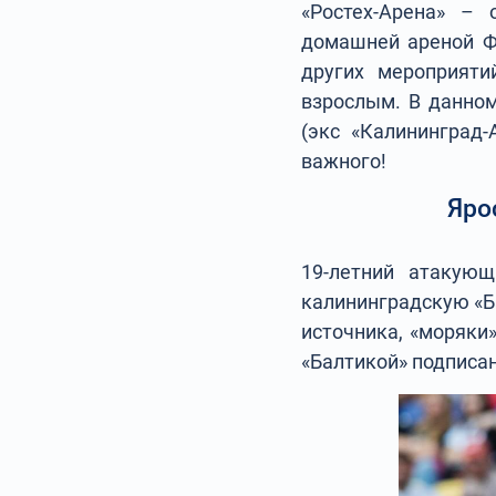
«Ростех-Арена» –
домашней ареной ФК
других мероприяти
взрослым. В данном
(экс «Калининград-
важного!
Яро
19-летний атакую
калининградскую «Ба
источника, «моряки
«Балтикой» подписан