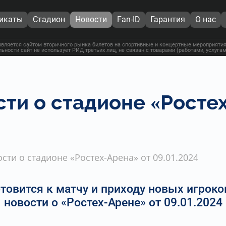
икаты
Стадион
Новости
Fan-ID
Гарантия
О нас
вляется сайтом вторичного рынка билетов на спортивные и концертные мероприятия,
льности сайт не использует РИД третьих лиц, не связан с товарами (работами, услуг
ти о стадионе «Ростех
сти о стадионе «Ростех-Арена» от 09.01.2024
отовится к матчу и приходу новых игроко
новости о «Ростех-Арене» от 09.01.2024