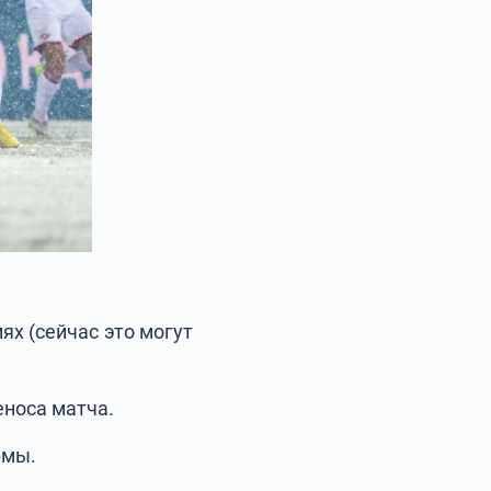
ях (сейчас это могут
еноса матча.
рмы.