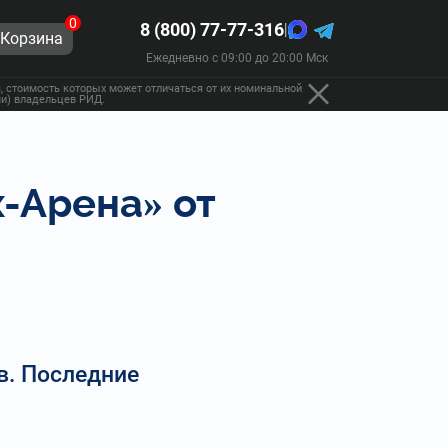
0
8 (800) 77-77-316
|
Корзина
Ежедневно с 09:00 до 20:00 Мск
 стоимость которых может отличаться от их номинальной
ами) владельцев РИД.
-Арена» от
в. Последние