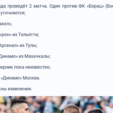
да проведёт 2 матча. Один против ФК «Борац» (Бос
 уточняется;
акел»;
крон» из Тольятти;
Арсенал» из Тулы;
Динамо» из Махачкалы;
перник пока неизвестен;
 «Динамо» Москва.
жны изменения.