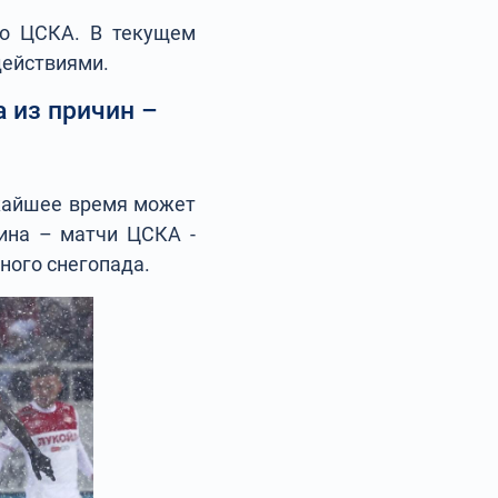
го ЦСКА. В текущем
 действиями.
 из причин –
ижайшее время может
чина – матчи ЦСКА -
ьного снегопада.