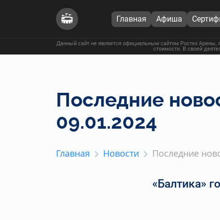
Главная
Афиша
Сертиф
Данный сайт не является официальным сайтом Ростех Арены, я
стоимости. В своей деяте
Последние новос
09.01.2024
Главная
Новости
Последние ново
«Балтика» г