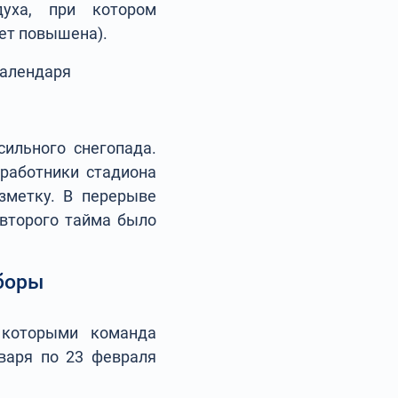
духа, при котором
дет повышена).
календаря
.
сильного снегопада.
 работники стадиона
азметку. В перерыве
 второго тайма было
сборы
с которыми команда
нваря по 23 февраля