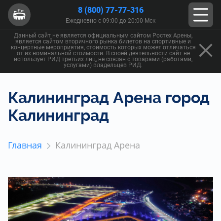
8 (800) 77-77-316
Ежедневно с 09:00 до 20:00 Мск
Данный сайт не является официальным сайтом Ростех Арены,
является сайтом вторичного рынка билетов на спортивные и
концертные мероприятия, стоимость которых может отличаться
от их номинальной стоимости. В своей деятельности сайт не
использует РИД третьих лиц, не связан с товарами (работами,
услугами) владельцев РИД.
Калининград Арена город
Калининград
Главная
Калининград Арена